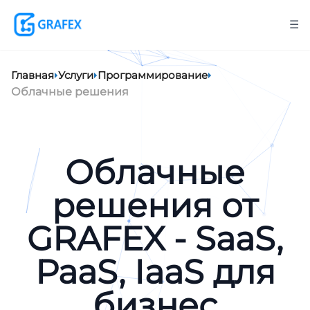
☰
Главная
Услуги
Программирование
Облачные решения
Облачные
решения от
GRAFEX - SaaS,
PaaS, IaaS для
бизнес