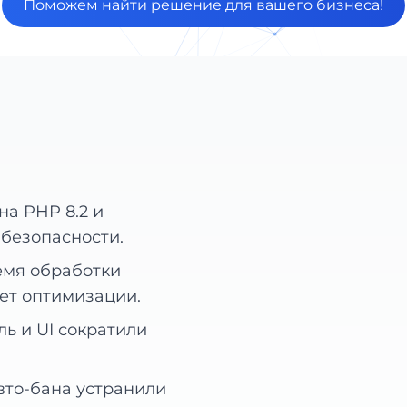
Поможем найти решение для вашего бизнеса!
на PHP 8.2 и
 безопасности.
емя обработки
чет оптимизации.
ль и UI сократили
авто-бана устранили