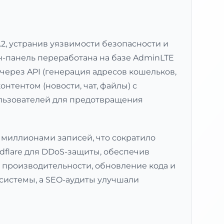
.2, устранив уязвимости безопасности и
мин-панель переработана на базе AdminLTE
ерез API (генерация адресов кошельков,
нтентом (новости, чат, файлы) с
ользователей для предотвращения
миллионами записей, что сократило
udflare для DDoS-защиты, обеспечив
 производительности, обновление кода и
системы, а SEO-аудиты улучшали