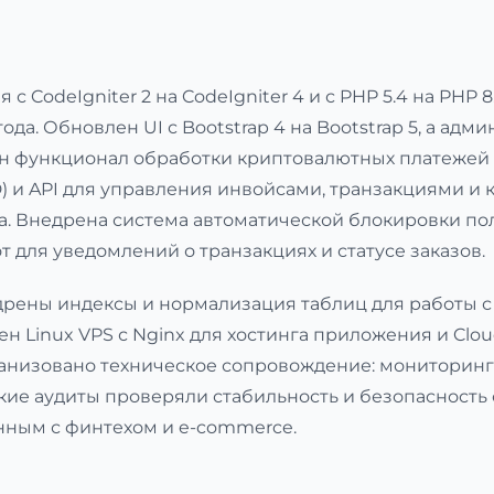
CodeIgniter 2 на CodeIgniter 4 и с PHP 5.4 на PHP 8
да. Обновлен UI с Bootstrap 4 на Bootstrap 5, а ад
ан функционал обработки криптовалютных платежей ч
 и API для управления инвойсами, транзакциями и ко
а. Внедрена система автоматической блокировки п
т для уведомлений о транзакциях и статусе заказов.
рены индексы и нормализация таблиц для работы с 
н Linux VPS с Nginx для хостинга приложения и Clo
ганизовано техническое сопровождение: мониторинг
ие аудиты проверяли стабильность и безопасность 
нным с финтехом и e-commerce.