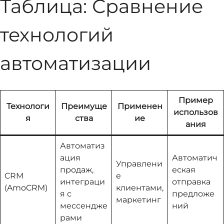
Таблица: Сравнение
технологий
автоматизации
Пример
Технологи
Преимуще
Применен
использов
я
ства
ие
ания
Автоматиз
ация
Автоматич
Управлени
продаж,
еская
CRM
е
интеграци
отправка
(AmoCRM)
клиентами,
я с
предложе
маркетинг
мессендже
ний
рами