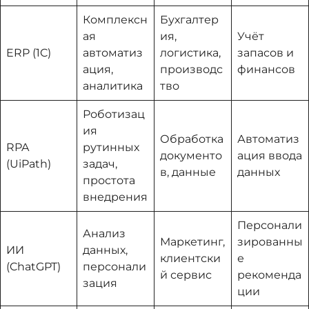
Комплексн
Бухгалтер
ая
ия,
Учёт
ERP (1C)
автоматиз
логистика,
запасов и
ация,
производс
финансов
аналитика
тво
Роботизац
ия
Обработка
Автоматиз
RPA
рутинных
документо
ация ввода
(UiPath)
задач,
в, данные
данных
простота
внедрения
Персонали
Анализ
Маркетинг,
зированны
ИИ
данных,
клиентски
е
(ChatGPT)
персонали
й сервис
рекоменда
зация
ции